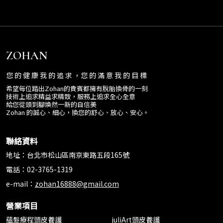
ZOHAN
您 的 健 康 我 的 追 求 ，您 的 滿 意 我 的 目 標
希望每位踏出Zohan的貴賓都擁有脫胎換骨的一刻
技術上追求精益求精致，服務上追求全心全意
給您從頭到腳煥然一新的自信美
Zohan 的誠心、細心，換您的舒心、放心、安心。
聯絡資料
地址：台北市松山區南京東路五段165號
電話：02-3765-1319
e-mail：
zohan16888@gmail.com
營業項目
蘊髮療程頭皮養護
juliArt頭皮養護